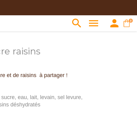



0
e raisins
e et de raisins à partager !
sucre, eau, lait, levain, sel levure,
sins déshydratés