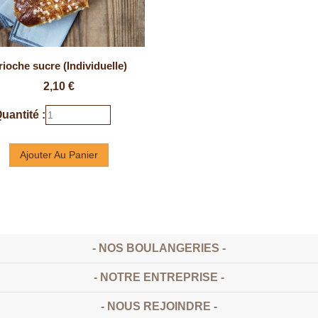
rioche sucre (Individuelle)
Prix
2,10 €
uantité :
Ajouter Au Panier
- NOS BOULANGERIES -
- NOTRE ENTREPRISE -
- NOUS REJOINDRE -