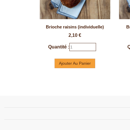
Brioche raisins (individuelle)
B
Prix
2,10 €
Quantité :
Q
Ajouter Au Panier