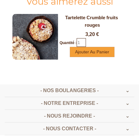
Vous aimerez aussi
Tartelette Crumble fruits 
rouges
Prix
3,20 €
Quantité :
Ajouter Au Panier
- NOS BOULANGERIES -
- NOTRE ENTREPRISE -
- NOUS REJOINDRE -
- NOUS CONTACTER -