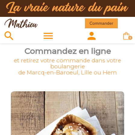
Commander



0
Commandez en ligne
et retirez votre commande dans votre
boulangerie
de Marcq-en-Baroeul, Lille ou Hem