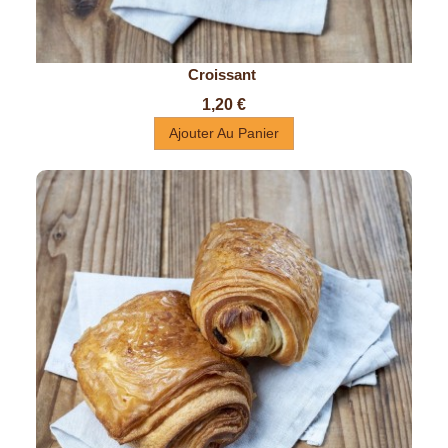
Croissant 
Prix
1,20 €
Ajouter Au Panier