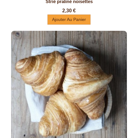
Strié praliné noisettes
Prix
2,30 €
Ajouter Au Panier