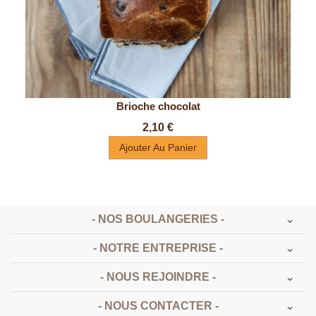
Brioche chocolat
Prix
2,10 €
Ajouter Au Panier
- NOS BOULANGERIES -
- NOTRE ENTREPRISE -
- NOUS REJOINDRE -
- NOUS CONTACTER -