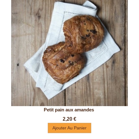
Petit pain aux amandes 
Prix
2,20 €
Ajouter Au Panier