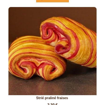
Strié praliné fraises 
Prix
2,30 €