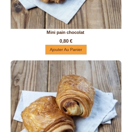
Mini pain chocolat 
Prix
0,80 €
Ajouter Au Panier