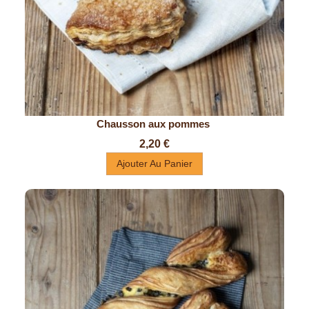
Chausson aux pommes 
Prix
2,20 €
Ajouter Au Panier