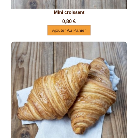
Mini croissant
Prix
0,80 €
Ajouter Au Panier