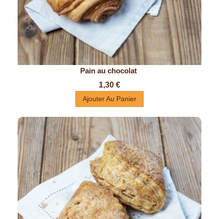
Pain au chocolat 
Prix
1,30 €
Ajouter Au Panier