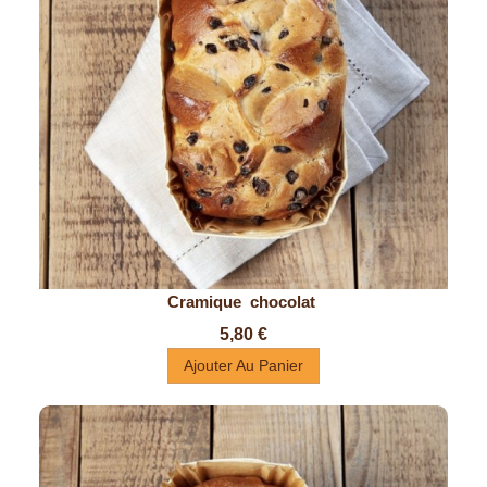
Cramique  chocolat 
Prix
5,80 €
Ajouter Au Panier